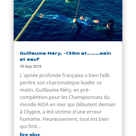
Guillaume Néry, -139m et………sain
et sauf
10 Sep 2015
L'apnée profonde française a bien failli
perdre son charismatique leader ce
matin. Guillaume Néry, en pré-
compétition pour les Championnats du
monde AIDA en mer qui débutent demain
à Chypre, a été victime d'une erreur
humaine. Heureusement, tout est bien
qui finit...
lire plus