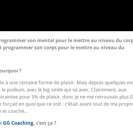
t programmer son mental pour le mettre au niveau du corp
ut programmer son corps pour le mettre au niveau du
Pourquoi ?
née à une certaine forme de plaisir. Mais depuis quelques mo
 le podium, avec le big smile qui va avec. Clairement, aux
raintes pour 5% de plaisir, donc je ne me retrouvais plus l
rçait en quoi que ce soit : c’était avant tout de ma propr
né et coaché…
de
GG Coaching
, c’est ça ?