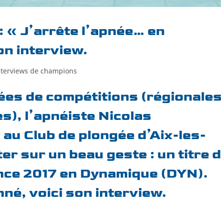
 « J’arrête l’apnée… en
on interview.
nterviews de champions
ées de compétitions (régionales
s), l’apnéiste Nicolas
é au
Club de plongée
d’Aix-les-
ter sur un beau geste :
un titre 
nce 2017 en Dynamique (DYN)
.
né, voici son interview.