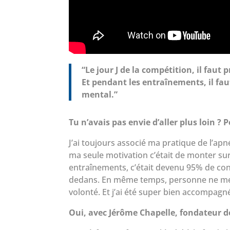
“Le jour J de la compétition, il fau
Et pendant les entraînements, il fa
mental.”
Tu n’avais pas envie d’aller plus loin ? 
J’ai toujours associé ma pratique de l’ap
ma seule motivation c’était de monter sur
entraînements, c’était devenu 95% de cont
dedans. En même temps, personne ne me fo
volonté. Et j’ai été super bien accompag
Oui, avec Jérôme Chapelle, fondateur 