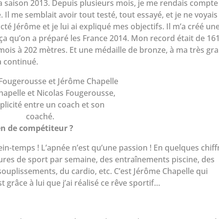
 de la saison 2013. Depuis plusieurs mois, je me rendais compte
Il me semblait avoir tout testé, tout essayé, et je ne voyais
é Jérôme et je lui ai expliqué mes objectifs. Il m’a créé un
 ça qu’on a préparé les France 2014. Mon record était de 1
s mois à 202 mètres. Et une médaille de bronze, à ma très gr
 a continué.
apelle et Nicolas Fougerousse,
plicité entre un coach et son
coaché.
en de compétiteur ?
lein-temps ! L’apnée n’est qu’une passion ! En quelques chiff
ures de sport par semaine, des entraînements piscine, des
ouplissements, du cardio, etc. C’est Jérôme Chapelle qui
 grâce à lui que j’ai réalisé ce rêve sportif…