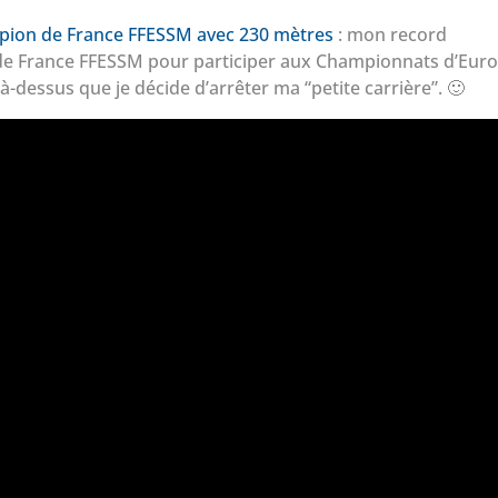
pion de France FFESSM avec 230 mètres
: mon record
e de France FFESSM pour participer aux Championnats d’Eur
 là-dessus que je décide d’arrêter ma “petite carrière”. 🙂