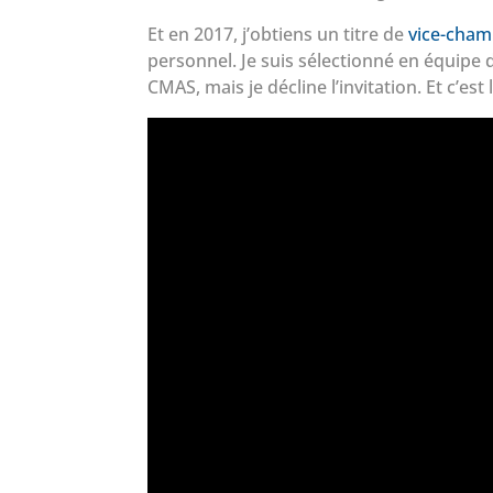
Et en 2017, j’obtiens un titre de
vice-cham
personnel. Je suis sélectionné en équip
CMAS, mais je décline l’invitation. Et c’est