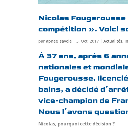
Nicolas Fougerousse :
compétition ». Voici s
par
apnee_savoie
|
3, Oct, 2017
|
Actualités
,
I
À 37 ans, après 6 ann
nationales et mondiale
Fougerousse, licenci
bains, a décidé d’arrê
vice-champion de Fra
Nous l’avons question
Nicolas, pourquoi cette décision ?